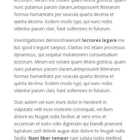
nunc putamus parum claram,anteposuerit litterarum
formas humanitatis per seacula quarta decima et
quinta decima. Eodem modo typi, qui nunc nobis
videntur parum clari, fiant sollemnes in futurum.
Investigationes demonstraverunt
lectores legere
me
lius quod ii legunt saepius. Claritas est etiam processus
dynamicus, qui sequitur mutationem consuetudium
lectorum. Mirum est notare quam littera gothica, quam
nunc putamus parum claram,anteposuerit litterarum
formas humanitatis per seacula quarta decima et
quinta decima. Eodem modo typi, qui nunc nobis
videntur parum clari, fiant sollemnes in futurum.
Duis autem vel eum iriure dolor in hendrerit in
vulputate velit esse molestie consequat, vel illum
dolore eu feugiat nulla facilisis at vero eros et
accumsan et iusto odio dignissim qui blandit praesent
luptatum zzril delenit augue duis dolore te feugait nulla
facilisi.
Nam liber tempor
cum soluta nobis eleifend