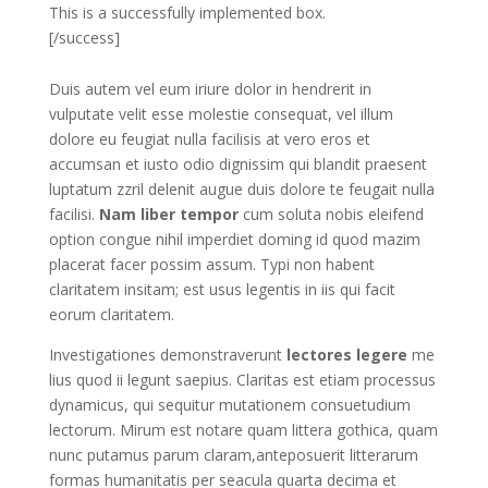
This is a successfully implemented box.
[/success]
Duis autem vel eum iriure dolor in hendrerit in
vulputate velit esse molestie consequat, vel illum
dolore eu feugiat nulla facilisis at vero eros et
accumsan et iusto odio dignissim qui blandit praesent
luptatum zzril delenit augue duis dolore te feugait nulla
facilisi.
Nam liber tempor
cum soluta nobis eleifend
option congue nihil imperdiet doming id quod mazim
placerat facer possim assum. Typi non habent
claritatem insitam; est usus legentis in iis qui facit
eorum claritatem.
Investigationes demonstraverunt
lectores legere
me
lius quod ii legunt saepius. Claritas est etiam processus
dynamicus, qui sequitur mutationem consuetudium
lectorum. Mirum est notare quam littera gothica, quam
nunc putamus parum claram,anteposuerit litterarum
formas humanitatis per seacula quarta decima et