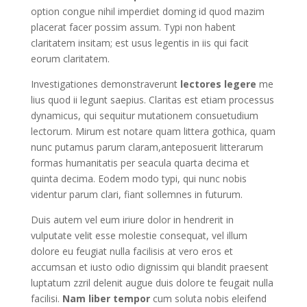
option congue nihil imperdiet doming id quod mazim
placerat facer possim assum. Typi non habent
claritatem insitam; est usus legentis in iis qui facit
eorum claritatem.
Investigationes demonstraverunt
lectores legere
me
lius quod ii legunt saepius. Claritas est etiam processus
dynamicus, qui sequitur mutationem consuetudium
lectorum. Mirum est notare quam littera gothica, quam
nunc putamus parum claram,anteposuerit litterarum
formas humanitatis per seacula quarta decima et
quinta decima. Eodem modo typi, qui nunc nobis
videntur parum clari, fiant sollemnes in futurum.
Duis autem vel eum iriure dolor in hendrerit in
vulputate velit esse molestie consequat, vel illum
dolore eu feugiat nulla facilisis at vero eros et
accumsan et iusto odio dignissim qui blandit praesent
luptatum zzril delenit augue duis dolore te feugait nulla
facilisi.
Nam liber tempor
cum soluta nobis eleifend