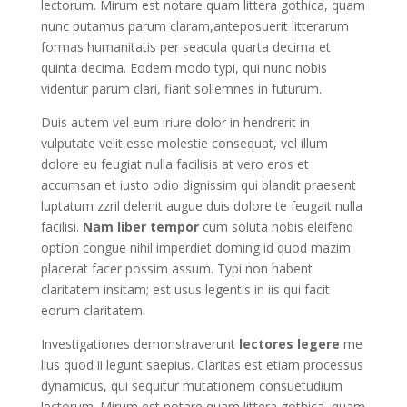
lectorum. Mirum est notare quam littera gothica, quam
nunc putamus parum claram,anteposuerit litterarum
formas humanitatis per seacula quarta decima et
quinta decima. Eodem modo typi, qui nunc nobis
videntur parum clari, fiant sollemnes in futurum.
Duis autem vel eum iriure dolor in hendrerit in
vulputate velit esse molestie consequat, vel illum
dolore eu feugiat nulla facilisis at vero eros et
accumsan et iusto odio dignissim qui blandit praesent
luptatum zzril delenit augue duis dolore te feugait nulla
facilisi.
Nam liber tempor
cum soluta nobis eleifend
option congue nihil imperdiet doming id quod mazim
placerat facer possim assum. Typi non habent
claritatem insitam; est usus legentis in iis qui facit
eorum claritatem.
Investigationes demonstraverunt
lectores legere
me
lius quod ii legunt saepius. Claritas est etiam processus
dynamicus, qui sequitur mutationem consuetudium
lectorum. Mirum est notare quam littera gothica, quam